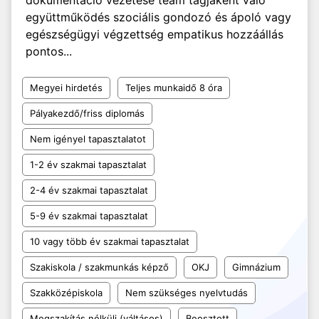
dokumentáció vezetése team tagjaként való
együttműködés szociális gondozó és ápoló vagy
egészségügyi végzettség empatikus hozzáállás
pontos...
Megyei hirdetés
Teljes munkaidő 8 óra
Pályakezdő/friss diplomás
Nem igényel tapasztalatot
1-2 év szakmai tapasztalat
2-4 év szakmai tapasztalat
5-9 év szakmai tapasztalat
10 vagy több év szakmai tapasztalat
Szakiskola / szakmunkás képző
OKJ
Gimnázium
Szakközépiskola
Nem szükséges nyelvtudás
Megszakítás nélküli (váltásos)
Beosztott