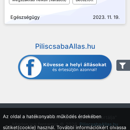
Egészségügy
2023. 11. 19.
PiliscsabaAllas.hu
Az oldal a hatékonyabb működés érdekében
"Piliscsaba, Pest vármegyei régió állásportálja"
Minden jog fentartva © 2026.
PiliscsabaAllas.hu
sütiket(cookie) használ. További információkért olvassa