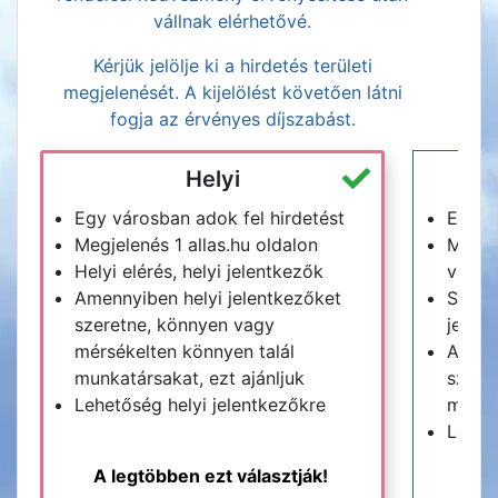
vállnak elérhetővé.
Kérjük jelölje ki a hirdetés területi
megjelenését. A kijelölést követően látni
fogja az érvényes díjszabást.
Helyi
Egy városban adok fel hirdetést
Egy m
Megjelenés 1 allas.hu oldalon
Megje
Helyi elérés, helyi jelentkezők
vagy a
Amennyiben helyi jelentkezőket
Széle
szeretne, könnyen vagy
jelen
mérsékelten könnyen talál
Amenn
munkatársakat, ezt ajánljuk
szeret
Lehetőség helyi jelentkezőkre
munkat
Lehet
A legtöbben ezt választják!
M