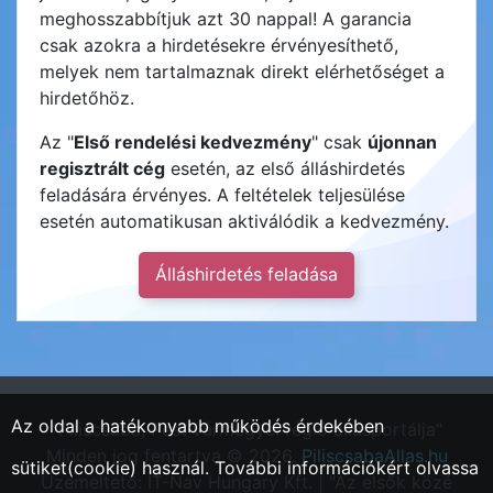
meghosszabbítjuk azt 30 nappal! A garancia
csak azokra a hirdetésekre érvényesíthető,
melyek nem tartalmaznak direkt elérhetőséget a
hirdetőhöz.
Az "
Első rendelési kedvezmény
" csak
újonnan
regisztrált cég
esetén, az első álláshirdetés
feladására érvényes. A feltételek teljesülése
esetén automatikusan aktiválódik a kedvezmény.
Álláshirdetés feladása
Az oldal a hatékonyabb működés érdekében
"Piliscsaba, Pest vármegyei régió állásportálja"
Minden jog fentartva © 2026.
PiliscsabaAllas.hu
sütiket(cookie) használ. További információkért olvassa
Üzemeltető: IT-Nav Hungary Kft. | "Az elsők közé