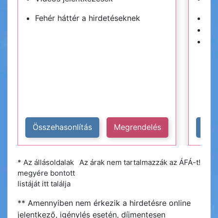
Fehér háttér a hirdetéseknek
Kék
Hir
Plu
Összehasonlítás
Megrendelés
Öss
* Az állásoldalak
Az árak nem tartalmazzák az ÁFÁ-t!
megyére bontott
listáját itt találja
** Amennyiben nem érkezik a hirdetésre online
jelentkező, igénylés esetén, díjmentesen