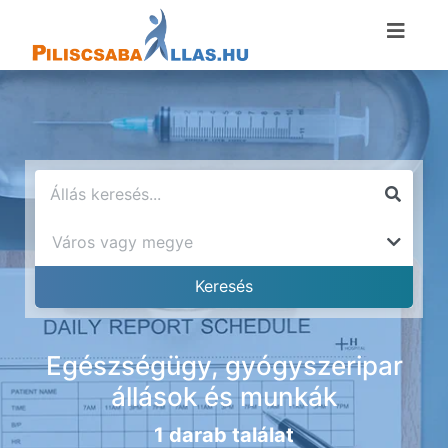
Egészségügy, gyógyszeripar
állások és munkák
1 darab találat