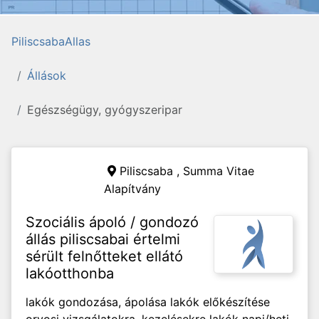
PiliscsabaAllas
Állások
Egészségügy, gyógyszeripar
Piliscsaba ,
Summa Vitae
Alapítvány
Szociális ápoló / gondozó
állás piliscsabai értelmi
sérült felnőtteket ellátó
lakóotthonba
lakók gondozása, ápolása lakók előkészítése