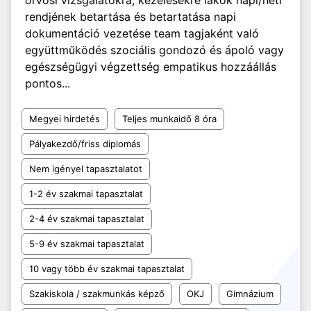
orvosi vizsgálatokra, kezelésekre lakók napi/heti
rendjének betartása és betartatása napi
dokumentáció vezetése team tagjaként való
együttműködés szociális gondozó és ápoló vagy
egészségügyi végzettség empatikus hozzáállás
pontos...
Megyei hirdetés
Teljes munkaidő 8 óra
Pályakezdő/friss diplomás
Nem igényel tapasztalatot
1-2 év szakmai tapasztalat
2-4 év szakmai tapasztalat
5-9 év szakmai tapasztalat
10 vagy több év szakmai tapasztalat
Szakiskola / szakmunkás képző
OKJ
Gimnázium