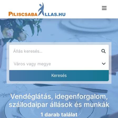
Vendéglátás, idegenforgalom,
szállodaipar állások és munkák
1 darab találat