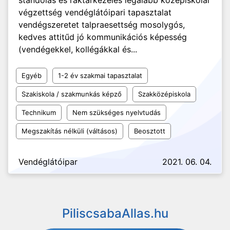
standolás és raktárkezelés legalább középiskolai
végzettség vendéglátóipari tapasztalat
vendégszeretet talpraesettség mosolygós,
kedves attitűd jó kommunikációs képesség
(vendégekkel, kollégákkal és...
Egyéb
1-2 év szakmai tapasztalat
Szakiskola / szakmunkás képző
Szakközépiskola
Technikum
Nem szükséges nyelvtudás
Megszakítás nélküli (váltásos)
Beosztott
Vendéglátóipar
2021. 06. 04.
PiliscsabaAllas.hu