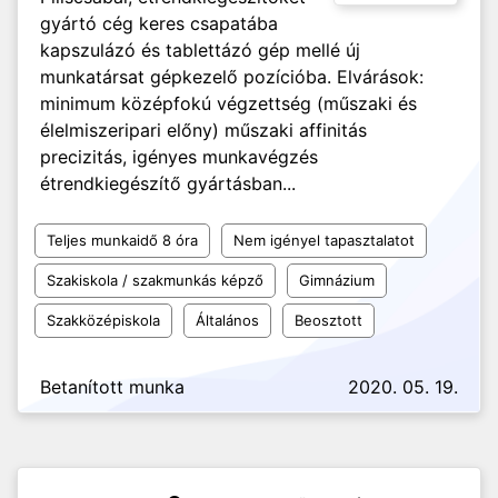
gyártó cég keres csapatába
kapszulázó és tablettázó gép mellé új
munkatársat gépkezelő pozícióba. Elvárások:
minimum középfokú végzettség (műszaki és
élelmiszeripari előny) műszaki affinitás
precizitás, igényes munkavégzés
étrendkiegészítő gyártásban...
Teljes munkaidő 8 óra
Nem igényel tapasztalatot
Szakiskola / szakmunkás képző
Gimnázium
Szakközépiskola
Általános
Beosztott
Betanított munka
2020. 05. 19.