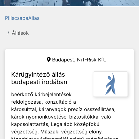
PiliscsabaAllas
Állások
Budapest, NiT-Risk Kft.
Kárügyintéző állás
budapesti irodában
beérkező kárbejelentések
feldolgozása, konzultáció a
károsulttal, káranyagok precíz összeállítása,
károk nyomonkövetése, biztosítókkal való
kapcsolattartás, Legalább középfokú
végzettség. Műszaki végzettség előny.