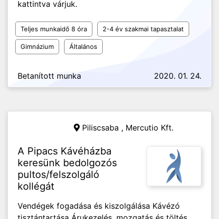
kattintva várjuk.
Teljes munkaidő 8 óra
2-4 év szakmai tapasztalat
Gimnázium
Általános
Betanított munka
2020. 01. 24.
Piliscsaba ,
Mercutio Kft.
A Pipacs Kávéházba
keresünk bedolgozós
pultos/felszolgáló
kollégát
Vendégek fogadása és kiszolgálása Kávézó
tisztántartása Árukezelés, mozgatás és töltés