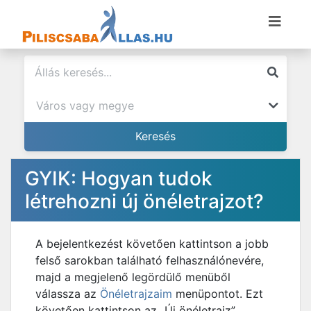
GYIK: Hogyan tudok
létrehozni új önéletrajzot?
A bejelentkezést követően kattintson a jobb
felső sarokban található felhasználónevére,
majd a megjelenő legördülő menüből
válassza az
Önéletrajzaim
menüpontot. Ezt
követően kattintson az „Új önéletrajz”